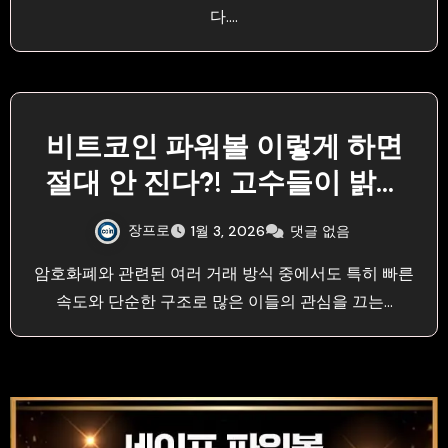
다.…
비트코인 파워볼 이렇게 하면
절대 안 진다?! 고수들이 밝힌
지연없는 핵심 습관
장프로
1월 3, 2026
댓글 없음
암호화폐와 관련된 여러 거래 방식 중에서도 특히 빠른
속도와 단순한 구조로 많은 이들의 관심을 끄는…