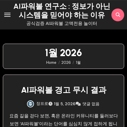
Skip
AI파워볼 연구소 : 정보가 아닌
to
시스템을 믿어야 하는 이유
content
공식검증 AI파워볼 고액전용 놀이터
1월 2026
Home
2026
1월
AI파워볼 경고 무시 결과
장프로
1월 5, 2026
댓글 없음
요즘 길을 걷다 보면, 혹은 온라인 커뮤니티를 둘러보다
보면 ‘AI파워볼’이라는 단어를 심심치 않게 접하게 됩니