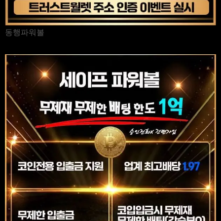
동행파워볼