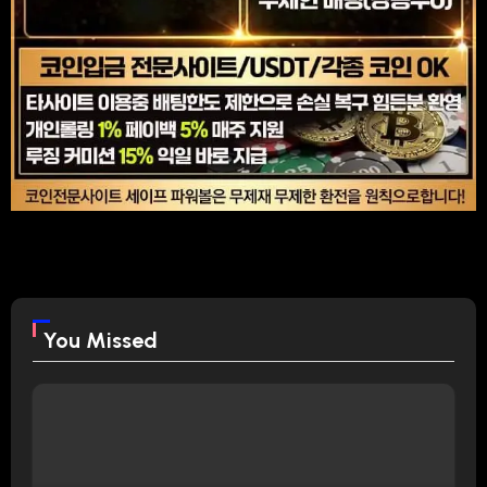
You Missed