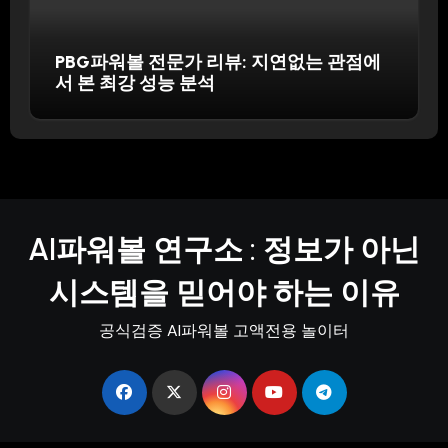
PBG파워볼 전문가 리뷰: 지연없는 관점에
서 본 최강 성능 분석
AI파워볼 연구소 : 정보가 아닌
시스템을 믿어야 하는 이유
공식검증 AI파워볼 고액전용 놀이터