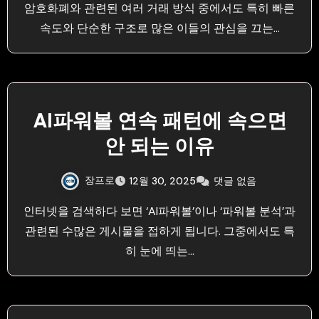
암호화폐와 관련된 여러 거래 방식 중에서도 특히 빠른
속도와 단순한 구조로 많은 이들의 관심을 끄는…
AI파워볼 연속 패턴에 속으면
안 되는 이유
장프로
12월 30, 2025
댓글 없음
인터넷을 검색하다 보면 ‘AI파워볼’이나 ‘파워볼 분석’과
관련된 수많은 게시물을 접하게 됩니다. 그중에서도 특
히 눈에 띄는…