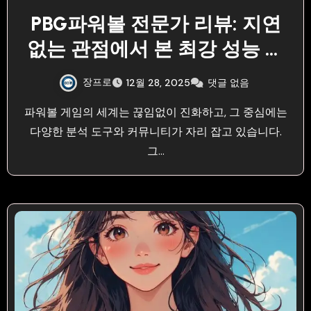
PBG파워볼 전문가 리뷰: 지연
없는 관점에서 본 최강 성능 분
석
장프로
12월 28, 2025
댓글 없음
파워볼 게임의 세계는 끊임없이 진화하고, 그 중심에는
다양한 분석 도구와 커뮤니티가 자리 잡고 있습니다.
그…