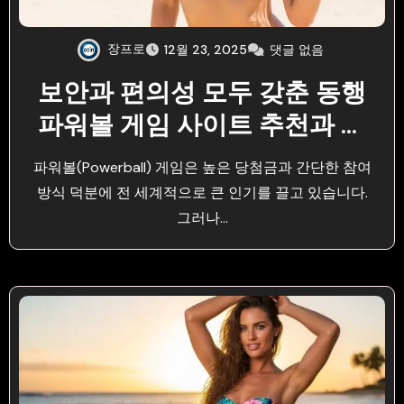
장프로
12월 23, 2025
댓글 없음
보안과 편의성 모두 갖춘 동행
파워볼 게임 사이트 추천과 파
워볼게임 안내
파워볼(Powerball) 게임은 높은 당첨금과 간단한 참여
방식 덕분에 전 세계적으로 큰 인기를 끌고 있습니다.
그러나…