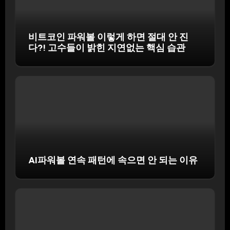
비트코인 파워볼 이렇게 하면 절대 안 진
다?! 고수들이 밝힌 지연없는 핵심 습관
AI파워볼 연속 패턴에 속으면 안 되는 이유